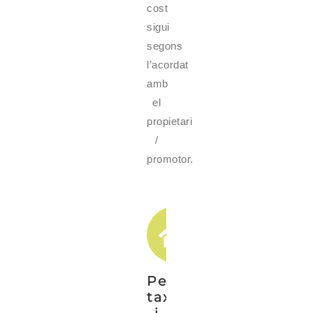
cost
sigui
segons
l’acordat
amb
el
propietari
/
promotor.
Peritacions,
taxacions