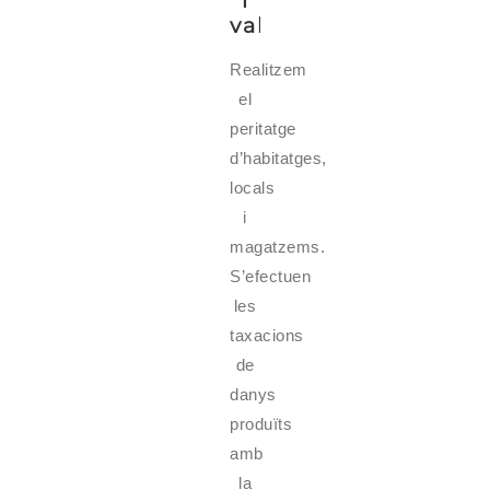
i
valoracions
Realitzem
el
peritatge
d’habitatges,
locals
i
magatzems.
S’efectuen
les
taxacions
de
danys
produïts
amb
la